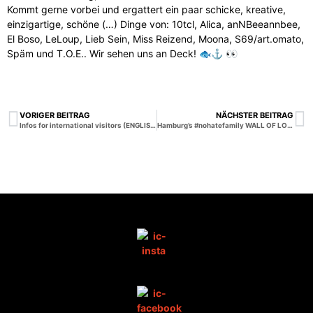
Kommt gerne vorbei und ergattert ein paar schicke, kreative,
einzigartige, schöne (…) Dinge von: 10tcl, Alica, anNBeeannbee,
El Boso, LeLoup, Lieb Sein, Miss Reizend, Moona, S69/art.omato,
Späm und T.O.E.. Wir sehen uns an Deck! 🐟⚓️ 👀
VORIGER BEITRAG
NÄCHSTER BEITRAG
Infos for international visitors (ENGLISH)
Hamburg’s #nohatefamily WALL OF LOVE