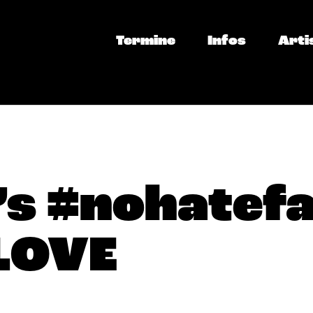
Termine
Infos
Arti
s #nohatefa
LOVE