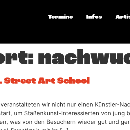
Termine
Infos
Arti
ort:
nachwu
. Street Art School
 veranstalteten wir nicht nur einen Künstler-
rt, um Staßenkunst-Interessierten von jung bis
eren, was von den Besuchern wieder gut und 