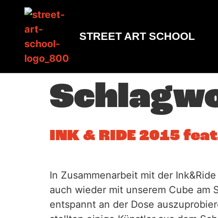
Inhalt
springen
STREET ART SCHOOL
Schlagw
INK & RIDE 2015 feat
In Zusammenarbeit mit der Ink&Ride
auch wieder mit unserem Cube am Sta
entspannt an der Dose auszuprobi