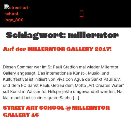
Inhalt
springen
Schlagwort:
millerntor
Auf der MILLERNTOR GALLERY 2017!
Diesen Sommer war im St Pauli Stadion mal wieder Millerntor
Gallery angesagt! Das internationale Kunst-, Musik- und
Kulturfestival ist initiiert von Viva con Agua de Sankt Pauli e.V.
und dem FC Sankt Pauli. Getreu dem Motto „Art Creates Water“
soll Kunst in Wasser für Hilfsprojekte umgewandelt werden. Na
klar macht bei so einer guten Sache […]
STREET ART SCHOOL @ MILLERNTOR
GALLERY 16