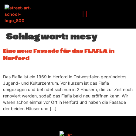
Inhalt
springen
Schlagwort:
mesy
Eine neue Fassade für das FLAFLA in
Herford
Das Flafla ist ein 1969 in Herford in Ostwestfalen gegründetes
Jugend- und Kulturzentrum. Vor kurzem ist das Flafla
umgezogen und befindet sich nun in 2 Häusern, die zur Zeit noch
renoviert werden, sodaß das Flafla bald neu eröffnen kann. Wir
waren schon einmal vor Ort in Herford und haben die Fassade
der beiden Häuser und […]