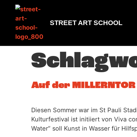
Inhalt
springen
STREET ART SCHOOL
Schlagw
Auf der MILLERNTOR
Diesen Sommer war im St Pauli Stadi
Kulturfestival ist initiiert von Viv
Water“ soll Kunst in Wasser für Hil