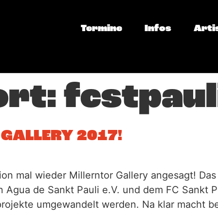
Termine
Infos
Arti
ort:
fcstpaul
 GALLERY 2017!
on mal wieder Millerntor Gallery angesagt! Das 
a con Agua de Sankt Pauli e.V. und dem FC Sankt
fsprojekte umgewandelt werden. Na klar macht b