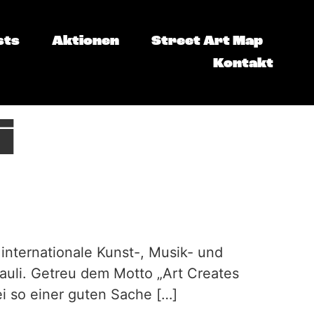
sts
Aktionen
Street Art Map
Kontakt
i
internationale Kunst-, Musik- und
 Pauli. Getreu dem Motto „Art Creates
ei so einer guten Sache […]