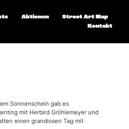
sts
Aktionen
Street Art Map
Kontakt
ndem Sonnenschein gab es
inting mit Herbird Gröhlemeyer und
atten einen grandiosen Tag mit