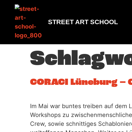
Inhalt
springen
STREET ART SCHOOL
Schlagw
CORACI Lüneburg – 
Im Mai war buntes treiben auf dem
Workshops zu zwischenmenschlichen 
Crew, sowie schnittiges Schablonier