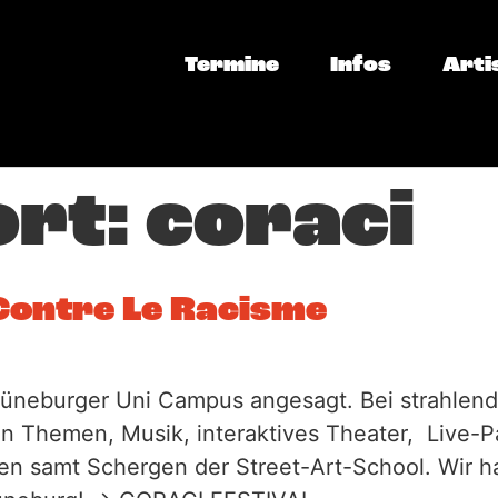
Termine
Infos
Arti
ort:
coraci
Contre Le Racisme
 Lüneburger Uni Campus angesagt. Bei strahle
Themen, Musik, interaktives Theater, Live-Pa
en samt Schergen der Street-Art-School. Wir h