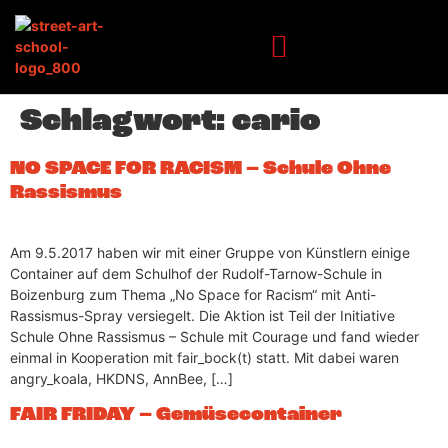
Inhalt
springen
Schlagwort:
cario
NO SPACE FOR RACISM – Schule Ohne
Rassismus
Am 9.5.2017 haben wir mit einer Gruppe von Künstlern einige
Container auf dem Schulhof der Rudolf-Tarnow-Schule in
Boizenburg zum Thema „No Space for Racism“ mit Anti-
Rassismus-Spray versiegelt. Die Aktion ist Teil der Initiative
Schule Ohne Rassismus – Schule mit Courage und fand wieder
einmal in Kooperation mit fair_bock(t) statt. Mit dabei waren
angry_koala, HKDNS, AnnBee, […]
FAIR FRIDAY – Gemüsecontainer